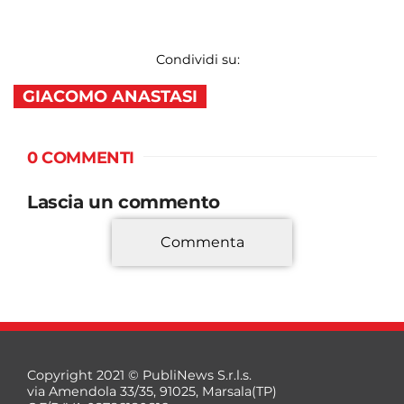
Condividi su:
GIACOMO ANASTASI
0 COMMENTI
Lascia un commento
Commenta
*
Copyright 2021 © PubliNews S.r.l.s.
via Amendola 33/35, 91025, Marsala(TP)