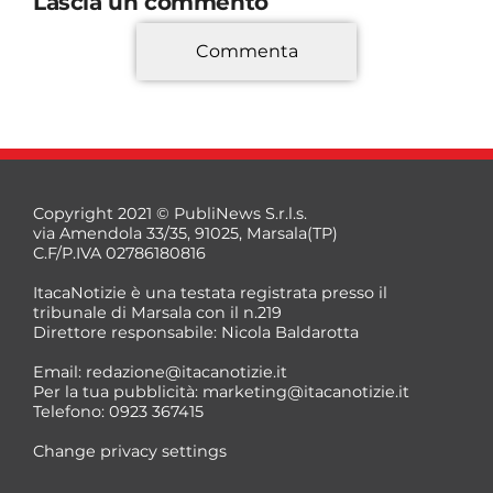
Lascia un commento
Commenta
*
Copyright 2021 © PubliNews S.r.l.s.
via Amendola 33/35, 91025, Marsala(TP)
C.F/P.IVA 02786180816
ItacaNotizie è una testata registrata presso il
tribunale di Marsala con il n.219
Direttore responsabile: Nicola Baldarotta
*
Email:
redazione@itacanotizie.it
*
Per la tua pubblicità:
marketing@itacanotizie.it
Telefono: 0923 367415
Change privacy settings