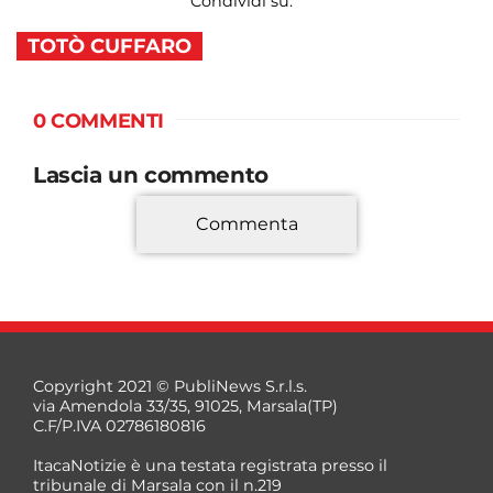
Condividi su:
TOTÒ CUFFARO
0 COMMENTI
Lascia un commento
Commenta
*
Copyright 2021 © PubliNews S.r.l.s.
via Amendola 33/35, 91025, Marsala(TP)
C.F/P.IVA 02786180816
ItacaNotizie è una testata registrata presso il
tribunale di Marsala con il n.219