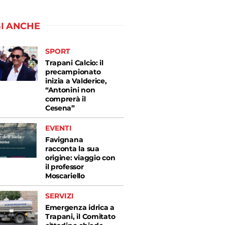
I ANCHE
SPORT
Trapani Calcio: il
precampionato
inizia a Valderice,
“Antonini non
comprerà il
Cesena”
EVENTI
Favignana
racconta la sua
origine: viaggio con
il professor
Moscariello
SERVIZI
Emergenza idrica a
Trapani, il Comitato