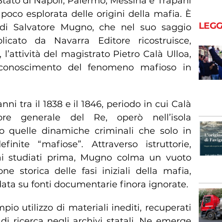
Stato di Napoli, Palermo, Messina e Trapani
poco esplorata delle origini della mafia. È
LEGG
 di Salvatore Mugno, che nel suo saggio
icato da Navarra Editore ricostruisce,
 l’attività del magistrato Pietro Calà Ulloa,
iconoscimento del fenomeno mafioso in
nni tra il 1838 e il 1846, periodo in cui Calà
ore generale del Re, operò nell’isola
o quelle dinamiche criminali che solo in
inite “mafiose”. Attraverso istruttorie,
mai studiati prima, Mugno colma un vuoto
ione storica delle fasi iniziali della mafia,
ata su fonti documentarie finora ignorate.
mpio utilizzo di materiali inediti, recuperati
 di ricerca negli archivi statali. Ne emerge