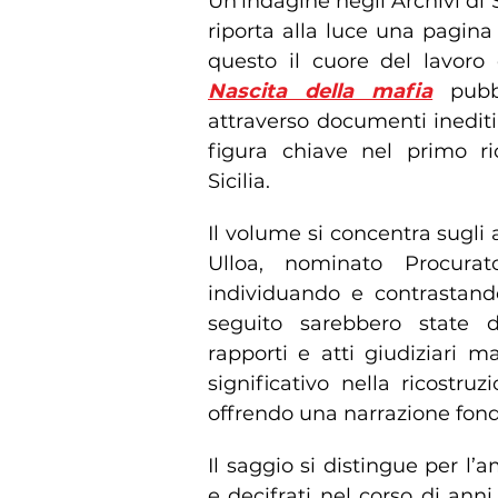
Un’indagine negli Archivi di 
riporta alla luce una pagina 
questo il cuore del lavoro
Nascita della mafia
pubbl
attraverso documenti inediti,
figura chiave nel primo r
Sicilia.
Il volume si concentra sugli a
Ulloa, nominato Procurat
individuando e contrastand
seguito sarebbero state def
rapporti e atti giudiziari 
significativo nella ricostruz
offrendo una narrazione fond
Il saggio si distingue per l’a
e decifrati nel corso di anni