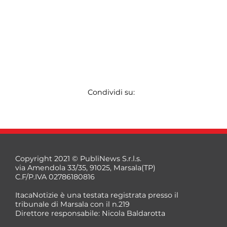
Condividi su:
Copyright 2021 © PubliNews S.r.l.s.
via Amendola 33/35, 91025, Marsala(TP)
C.F/P.IVA 02786180816
ItacaNotizie è una testata registrata presso il
tribunale di Marsala con il n.219
Direttore responsabile: Nicola Baldarotta