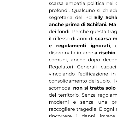
scarsa empatia politica nei 
profondi. Qualcuno si chied
segretaria del Pd
Elly Sch
anche prima di Schifani. Ma 
dei fondi. Perché questa tra
il riflesso di anni di
scarsa m
e regolamenti ignorati
, 
disordinata in aree
a rischio
comuni, anche dopo decenn
Regolatori Generali capaci
vincolando l’edificazione in
consolidamento del suolo. Il 
scomoda:
non si tratta solo 
del territorio. Senza regolam
moderni e senza una pre
raccogliere tragedie. E ogni
rincorrere i danni invece