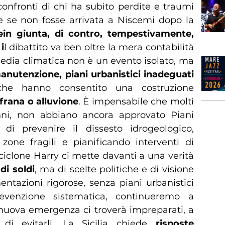
confronti di chi ha subito perdite e traumi
e se non fosse arrivata a Niscemi dopo la
lein giunta, di contro, tempestivamente,
i
l dibattito va ben oltre la mera contabilità
gedia climatica non è un evento isolato, ma
anutenzione, piani urbanistici inadeguati
che hanno consentito una costruzione
 frana o alluvione
. È impensabile che molti
i, non abbiano ancora approvato Piani
 di prevenire il dissesto idrogeologico,
 zone fragili e pianificando interventi di
ciclone Harry ci mette davanti a una verità
di soldi
, ma di scelte politiche e di visione
entazioni rigorose, senza piani urbanistici
venzione sistematica, continueremo a
 nuova emergenza ci troverà impreparati, a
 di evitarli. La Sicilia chiede
risposte