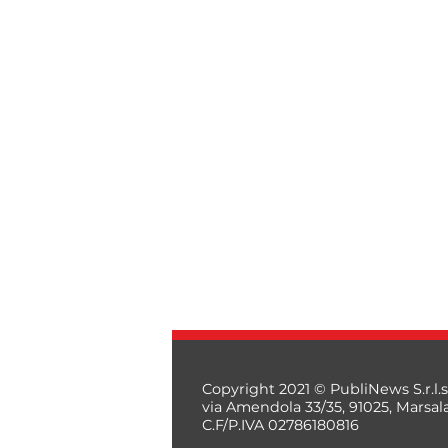
Copyright 2021 © PubliNews S.r.l.s
via Amendola 33/35, 91025, Marsal
C.F/P.IVA 02786180816