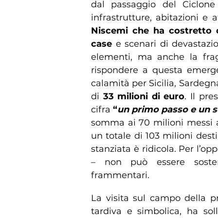
dal passaggio del Ciclone
infrastrutture, abitazioni e 
Niscemi che ha costretto o
case
e scenari di devastazio
elementi, ma anche la fragil
rispondere a questa emergen
calamità per Sicilia, Sardeg
di
33 milioni di euro
. Il pr
cifra
“
un primo passo e un se
somma ai 70 milioni messi a 
un totale di 103 milioni destin
stanziata è ridicola. Per l’op
– non può essere sostenu
frammentari.
La visita sul campo della p
tardiva e simbolica, ha sol