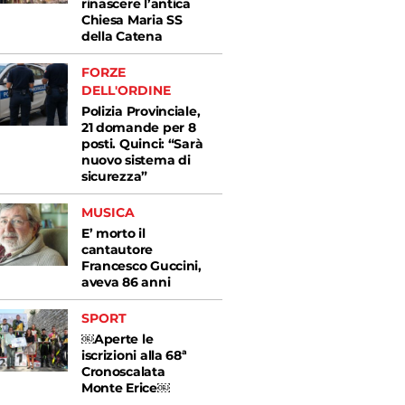
rinascere l’antica
Chiesa Maria SS
della Catena
FORZE
DELL'ORDINE
Polizia Provinciale,
21 domande per 8
posti. Quinci: “Sarà
nuovo sistema di
sicurezza”
MUSICA
E’ morto il
cantautore
Francesco Guccini,
aveva 86 anni
SPORT
￼Aperte le
iscrizioni alla 68ª
Cronoscalata
Monte Erice￼