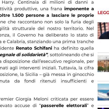
 Harry. Centinaia di milioni di danni a
attività produttive, una frana
imponente a
LEGG
ltre 1.500 persone a lasciare le proprie
ne che raccontano non solo la furia degli
ità strutturale del nostro territorio. Nel
za, il Governo ha deliberato lo stato di
na e Calabria, stanziando una prima tranche
esidente
Renato Schifani
ha definito quella
gnale di solidarietà”
,
sottolineando che si
disposizione dall’esecutivo regionale, per
ati agli interventi iniziali. Tuttavia, la cifra
posizione, la Sicilia – già messa in ginocchio
ta da fondi ritenuti insufficienti e
remier Giorgia Meloni criticata per essere
levato accuse di “
passerelle elettorali
” e