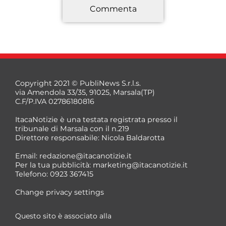
Commenta
*
Copyright 2021 © PubliNews S.r.l.s.
via Amendola 33/35, 91025, Marsala(TP)
C.F/P.IVA 02786180816
ItacaNotizie è una testata registrata presso il
tribunale di Marsala con il n.219
Direttore responsabile: Nicola Baldarotta
*
Email:
redazione@itacanotizie.it
*
Per la tua pubblicità:
marketing@itacanotizie.it
Telefono: 0923 367415
Change privacy settings
Questo sito è associato alla