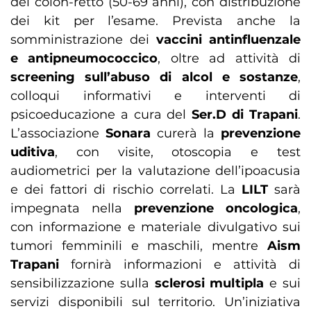
del colon-retto (50-69 anni), con distribuzione
dei kit per l’esame. Prevista anche la
somministrazione dei
vaccini antinfluenzale
e antipneumococcico
, oltre ad attività di
screening sull’abuso di alcol e sostanze
,
colloqui informativi e interventi di
psicoeducazione a cura del
Ser.D di Trapani
.
L’associazione
Sonara
curerà la
prevenzione
uditiva
, con visite, otoscopia e test
audiometrici per la valutazione dell’ipoacusia
e dei fattori di rischio correlati. La
LILT
sarà
impegnata nella
prevenzione oncologica
,
con informazione e materiale divulgativo sui
tumori femminili e maschili, mentre
Aism
Trapani
fornirà informazioni e attività di
sensibilizzazione sulla
sclerosi multipla
e sui
servizi disponibili sul territorio. Un’iniziativa