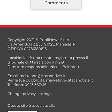
Commenta
*
Copyright 2021 © PubliNews S.r.l.s.
via Amendola 33/35, 91025, Marsala(TP)
C.F/P.IVA 02786180816
ItacaNotizie è una testata registrata presso il
tribunale di Marsala con il n.219
Direttore responsabile: Nicola Baldarotta
*
Email:
redazione@itacanotizie.it
*
Per la tua pubblicità:
marketing@itacanotizie.it
Telefono: 0923 367415
Change privacy settings
Questo sito è associato alla