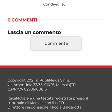
Condividi su:
0 COMMENTI
Lascia un commento
Commenta
*
Copyright 2021 © PubliNews S.r.l.s.
via Amendola 33/35, 91025, Marsala(TP)
C.F/P.IVA 02786180816
ItacaNotizie è una testata registrata presso il
tribunale di Marsala con il n.219
Direttore responsabile: Nicola Baldarotta
*