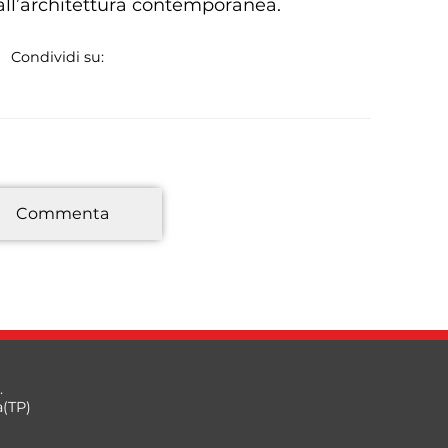
e all’architettura contemporanea.
Condividi su:
*
Commenta
.
a(TP)