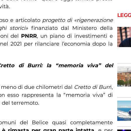
ità.
LEGG
oso e articolato
progetto di «rigenerazione
hi storici»
finanziato dal Ministero della
ioni del
PNRR
, un piano di investimenti e
 nel 2021 per rilanciare l’economia dopo la
retto di Burri: la “memoria viva” del
a meno di due chilometri dal
Cretto di Burr
i,
con esso rappresenta la “memoria viva” di
a del terremoto.
comuni del Belice quasi completamente
è rimasta per gran parte intatta,
e per