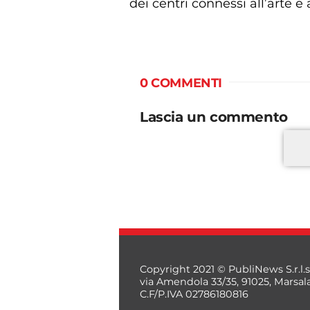
dei centri connessi all’arte 
0 COMMENTI
Lascia un commento
Copyright 2021 © PubliNews S.r.l.s
via Amendola 33/35, 91025, Marsal
C.F/P.IVA 02786180816