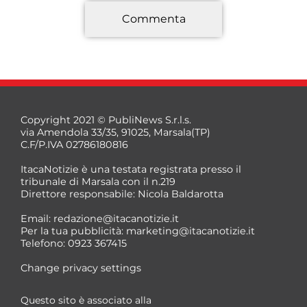
Commenta
*
Copyright 2021 © PubliNews S.r.l.s.
via Amendola 33/35, 91025, Marsala(TP)
C.F/P.IVA 02786180816
ItacaNotizie è una testata registrata presso il
tribunale di Marsala con il n.219
Direttore responsabile: Nicola Baldarotta
*
Email:
redazione@itacanotizie.it
*
Per la tua pubblicità:
marketing@itacanotizie.it
Telefono: 0923 367415
Change privacy settings
Questo sito è associato alla