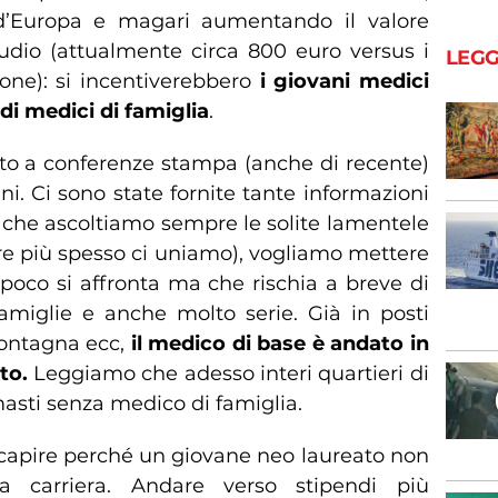
 d’Europa e magari aumentando il valore
udio (attualmente circa 800 euro versus i
LEGG
ione): si incentiverebbero
i giovani medici
di medici di famiglia
.
to a conferenze stampa (anche di recente)
ni. Ci sono state fornite tante informazioni
oi che ascoltiamo sempre le solite lamentele
pre più spesso ci uniamo), vogliamo mettere
poco si affronta ma che rischia a breve di
miglie e anche molto serie. Già in posti
 montagna ecc,
il medico di base è andato in
to.
Leggiamo che adesso interi quartieri di
masti senza medico di famiglia.
i capire perché un giovane neo laureato non
a carriera. Andare verso stipendi più