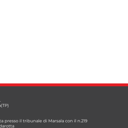
.
a(TP)
a presso il tribunale di Marsala con il n.219
darotta