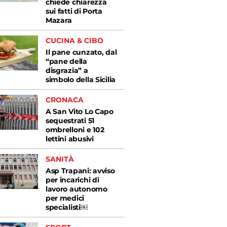
chiede chiarezza
sui fatti di Porta
Mazara
CUCINA & CIBO
Il pane cunzato, dal
“pane della
disgrazia” a
simbolo della Sicilia
CRONACA
A San Vito Lo Capo
sequestrati 51
ombrelloni e 102
lettini abusivi
SANITÀ
Asp Trapani: avviso
per incarichi di
lavoro autonomo
per medici
specialisti￼