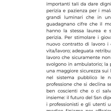
importanti tali da dare dign
perizia e pazienza per i mal
grandi luminari che in un 
guadagnano cifre che il mo
hanno la stessa laurea e 
perizia. Per stimolare i gio
nuovo contratto di lavoro i 
vita/lavoro; adeguata retribu
lavoro che sicuramente non s
svolgono in ambulatorio; la p
una maggiore sicurezza sui l
nel sistema pubblico le 
professione che si declina 
ben coscienti che o ci salv
insieme: il futuro del Ssn di
i professionisti e gli utenti 
medico finiamo per affezio