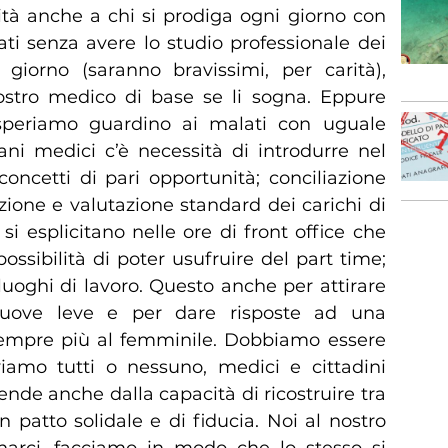
ità anche a chi si prodiga ogni giorno con
ati senza avere lo studio professionale dei
giorno (saranno bravissimi, per carità),
stro medico di base se li sogna. Eppure
speriamo guardino ai malati con uguale
vani medici c’è necessità di introdurre nel
concetti di pari opportunità; conciliazione
zione e valutazione standard dei carichi di
i esplicitano nelle ore di front office che
ossibilità di poter usufruire del part time;
uoghi di lavoro. Questo anche per attirare
nuove leve e per dare risposte ad una
sempre più al femminile. Dobbiamo essere
iamo tutti o nessuno, medici e cittadini
pende anche dalla capacità di ricostruire tra
un patto solidale e di fiducia. Noi al nostro
narci, facciamo in modo che lo stesso si