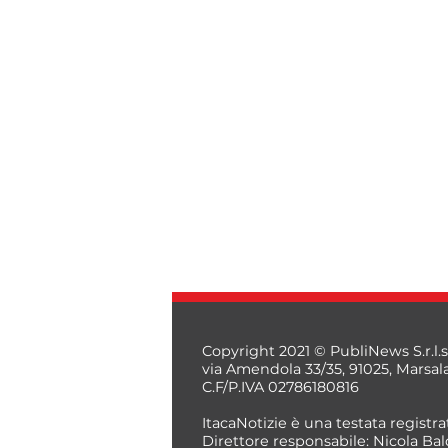
Copyright 2021 © PubliNews S.r.l.s
via Amendola 33/35, 91025, Marsal
C.F/P.IVA 02786180816
ItacaNotizie è una testata registrat
Direttore responsabile: Nicola Bal