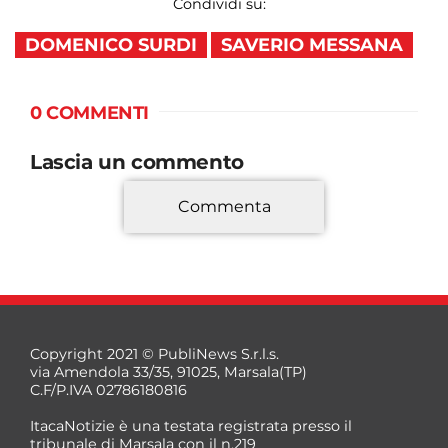
Condividi su:
DOMENICO SURDI
SAVERIO MESSANA
0 COMMENTI
Lascia un commento
Commenta
*
Copyright 2021 © PubliNews S.r.l.s.
via Amendola 33/35, 91025, Marsala(TP)
C.F/P.IVA 02786180816
ItacaNotizie è una testata registrata presso il
tribunale di Marsala con il n.219