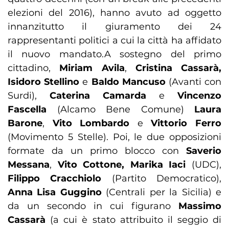
elezioni del 2016), hanno avuto ad oggetto
innanzitutto il giuramento dei 24
rappresentanti politici a cui la città ha affidato
il nuovo mandato.A sostegno del primo
cittadino,
Miriam Avila
,
Cristina Cassarà,
Isidoro Stellino
e
Baldo Mancuso
(Avanti con
Surdi),
Caterina Camarda
e
Vincenzo
Fascella
(Alcamo Bene Comune)
Laura
Barone
,
Vito Lombardo
e
Vittorio Ferro
(Movimento 5 Stelle). Poi, le due opposizioni
formate da un primo blocco con
Saverio
Messana
,
Vito Cottone, Marika Iaci
(UDC),
Filippo Cracchiolo
(Partito Democratico),
Anna Lisa Guggino
(Centrali per la Sicilia) e
da un secondo in cui figurano
Massimo
Cassarà
(a cui è stato attribuito il seggio di