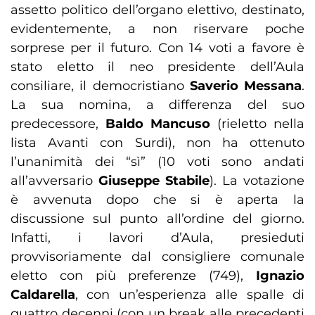
assetto politico dell’organo elettivo, destinato,
evidentemente, a non riservare poche
sorprese per il futuro. Con 14 voti a favore è
stato eletto il neo presidente dell’Aula
consiliare, il democristiano
Saverio Messana
.
La sua nomina, a differenza del suo
predecessore,
Baldo Mancuso
(rieletto nella
lista Avanti con Surdi), non ha ottenuto
l’unanimità dei “sì” (10 voti sono andati
all’avversario
Giuseppe Stabile
). La votazione
è avvenuta dopo che si è aperta la
discussione sul punto all’ordine del giorno.
Infatti, i lavori d’Aula, presieduti
provvisoriamente dal consigliere comunale
eletto con più preferenze (749),
Ignazio
Caldarella
, con un’esperienza alle spalle di
quattro decenni (con un break alle precedenti