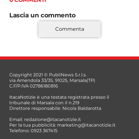
0 COMMENTI
Lascia un commento
Commenta
*
Copyright 2021 © PubliNews S.r.l.s.
via Amendola 33/35, 91025, Marsala(TP)
C.F/P.IVA 02786180816
ItacaNotizie è una testata registrata presso il
tribunale di Marsala con il n.219
Direttore responsabile: Nicola Baldarotta
*
Email:
redazione@itacanotizie.it
*
Per la tua pubblicità:
marketing@itacanotizie.it
Telefono: 0923 367415