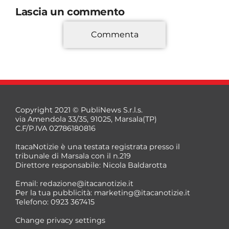
Lascia un commento
Commenta
*
Copyright 2021 © PubliNews S.r.l.s.
via Amendola 33/35, 91025, Marsala(TP)
C.F/P.IVA 02786180816
ItacaNotizie è una testata registrata presso il
tribunale di Marsala con il n.219
Direttore responsabile: Nicola Baldarotta
*
Email:
redazione@itacanotizie.it
*
Per la tua pubblicità:
marketing@itacanotizie.it
Telefono: 0923 367415
Change privacy settings