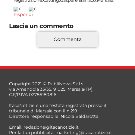
registrazione.Cav.Ing.Gaspare Barraco.Marsala.
0
0
Rispondi
Lascia un commento
Commenta
*
Copyright 2021 © PubliNews S.r.l.s.
via Amendola 33/35, 91025, Marsala(TP)
C.F/P.IVA 02786180816
ItacaNotizie è una testata registrata presso il
tribunale di Marsala con il n.219
Direttore responsabile: Nicola Baldarotta
*
Email:
redazione@itacanotizie.it
*
Per la tua pubblicità:
marketing@itacanotizie.it