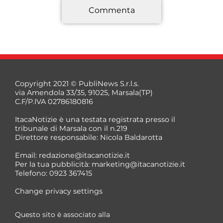
Commenta
*
Copyright 2021 © PubliNews S.r.l.s.
via Amendola 33/35, 91025, Marsala(TP)
C.F/P.IVA 02786180816
ItacaNotizie è una testata registrata presso il
tribunale di Marsala con il n.219
Direttore responsabile: Nicola Baldarotta
*
Email:
redazione@itacanotizie.it
*
Per la tua pubblicità:
marketing@itacanotizie.it
Telefono: 0923 367415
Change privacy settings
Questo sito è associato alla