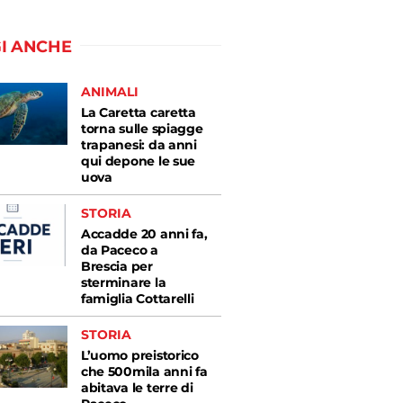
I ANCHE
ANIMALI
La Caretta caretta
torna sulle spiagge
trapanesi: da anni
qui depone le sue
uova
STORIA
Accadde 20 anni fa,
da Paceco a
Brescia per
sterminare la
famiglia Cottarelli
STORIA
L’uomo preistorico
che 500mila anni fa
abitava le terre di