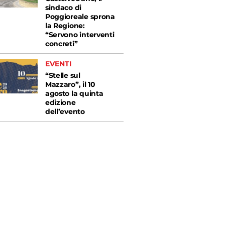
sindaco di
Poggioreale sprona
la Regione:
“Servono interventi
concreti”
EVENTI
“Stelle sul
Mazzaro”, il 10
agosto la quinta
edizione
dell’evento