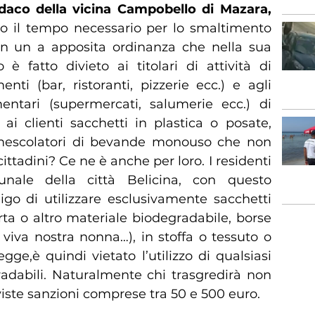
ndaco della vicina Campobello di Mazara,
o il tempo necessario per lo smaltimento
con un a apposita ordinanza che nella sua
 è fatto divieto ai titolari di attività di
nti (bar, ristoranti, pizzerie ecc.) e agli
entari (supermercati, salumerie ecc.) di
 ai clienti sacchetti in plastica o posate,
, mescolatori di bevande monouso che non
cittadini? Ce ne è anche per loro. I residenti
nale della città Belicina, con questo
go di utilizzare esclusivamente sacchetti
ta o altro materiale biodegradabile, borse
se viva nostra nonna…), in stoffa o tessuto o
gge,è quindi vietato l’utilizzo di qualsiasi
radabili. Naturalmente chi trasgredirà non
eviste sanzioni comprese tra 50 e 500 euro.