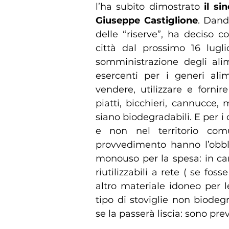
l’ha subito dimostrato
il si
Giuseppe Castiglione
. Dand
delle “riserve”, ha deciso 
città dal prossimo 16 luglio
somministrazione degli alime
esercenti per i generi alim
vendere, utilizzare e fornire
piatti, bicchieri, cannucce
siano biodegradabili. E per i 
e non nel territorio comu
provvedimento hanno l’obbli
monouso per la spesa: in car
riutilizzabili a rete ( se fos
altro materiale idoneo per le
tipo di stoviglie non biodeg
se la passerà liscia: sono pr