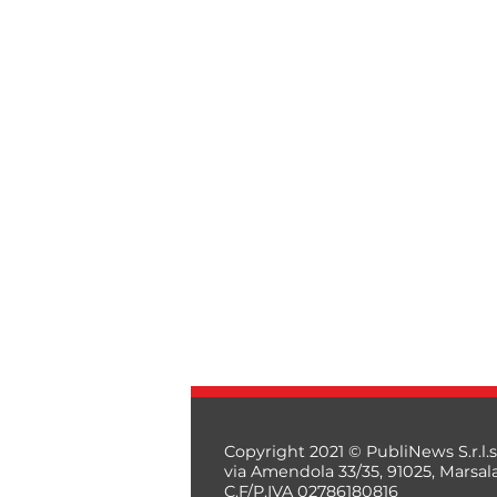
Copyright 2021 © PubliNews S.r.l.s
via Amendola 33/35, 91025, Marsal
C.F/P.IVA 02786180816