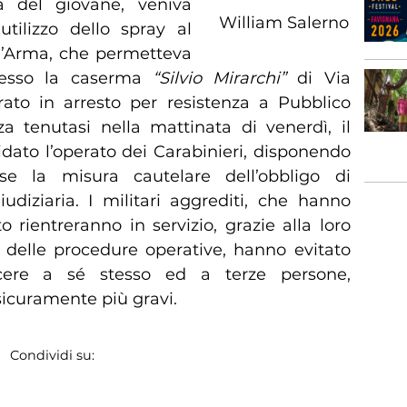
ità del giovane, veniva
William Salerno
utilizzo dello spray al
l’Arma, che permetteva
presso la caserma
“Silvio Mirarchi”
di Via
ato in arresto per resistenza a Pubblico
enza tenutasi nella mattinata di venerdì, il
idato l’operato dei Carabinieri, disponendo
se la misura cautelare dell’obbligo di
iudiziaria. I militari aggrediti, che hanno
to rientreranno in servizio, grazie alla loro
ne delle procedure operative, hanno evitato
cere a sé stesso ed a terze persone,
icuramente più gravi.
Condividi su: