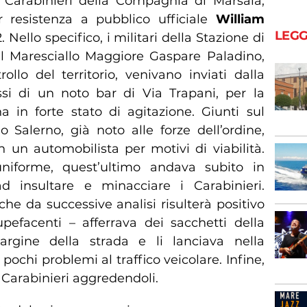
i Carabinieri della Compagnia di Marsala,
r resistenza a pubblico ufficiale
William
LEGG
. Nello specifico, i militari della Stazione di
l Maresciallo Maggiore Gaspare Paladino,
ollo del territorio, venivano inviati dalla
si di un noto bar di Via Trapani, per la
 in forte stato di agitazione. Giunti sul
o Salerno, già noto alle forze dell’ordine,
un automobilista per motivi di viabilità.
 uniforme, quest’ultimo andava subito in
d insultare e minacciare i Carabinieri.
he da successive analisi risulterà positivo
upefacenti – afferrava dei sacchetti della
argine della strada e li lanciava nella
ochi problemi al traffico veicolare. Infine,
i Carabinieri aggredendoli.