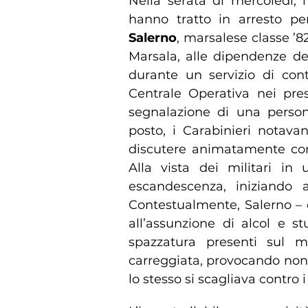
Nella serata di mercoledì, 
hanno tratto in arresto pe
Salerno
, marsalese classe ’82
Marsala, alle dipendenze de
durante un servizio di contr
Centrale Operativa nei pres
segnalazione di una persona
posto, i Carabinieri notavan
discutere animatamente con 
Alla vista dei militari in
escandescenza, iniziando a
Contestualmente, Salerno – c
all’assunzione di alcol e st
spazzatura presenti sul m
carreggiata, provocando non p
lo stesso si scagliava contro 