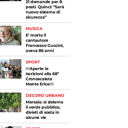
21 domande per 8
posti. Quinci: “Sarà
nuovo sistema di
sicurezza”
MUSICA
E’ morto il
cantautore
Francesco Guccini,
aveva 86 anni
SPORT
￼Aperte le
iscrizioni alla 68ª
Cronoscalata
Monte Erice￼
DECORO URBANO
Marsala: si sistema
il verde pubblico,
divieti di sosta in
alcune vie