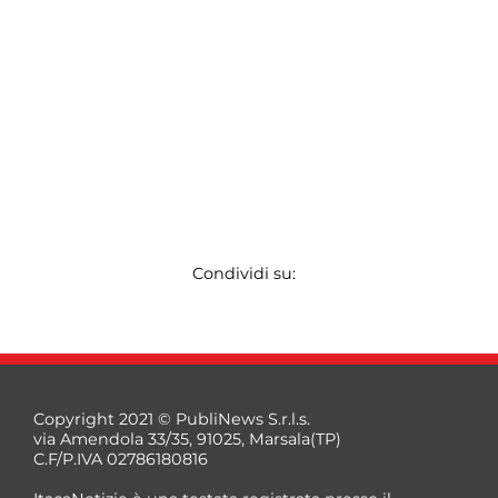
Condividi su:
Copyright 2021 © PubliNews S.r.l.s.
via Amendola 33/35, 91025, Marsala(TP)
C.F/P.IVA 02786180816