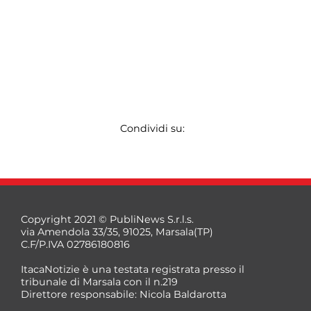
Condividi su:
Copyright 2021 © PubliNews S.r.l.s.
via Amendola 33/35, 91025, Marsala(TP)
C.F/P.IVA 02786180816
ItacaNotizie è una testata registrata presso il
tribunale di Marsala con il n.219
Direttore responsabile: Nicola Baldarotta