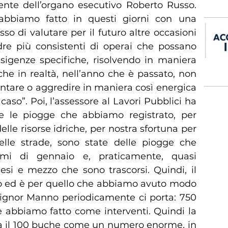
nente dell’organo esecutivo Roberto Russo.
 abbiamo fatto in questi giorni con una
o di valutare per il futuro altre occasioni
adre più consistenti di operai che possano
esigenze specifiche, risolvendo in maniera
he in realtà, nell’anno che è passato, non
ontare o aggredire in maniera così energica
caso”. Poi, l’assessore al Lavori Pubblici ha
e le piogge che abbiamo registrato, per
elle risorse idriche, per nostra sfortuna per
elle strade, sono state delle piogge che
imi di gennaio e, praticamente, quasi
esi e mezzo che sono trascorsi. Quindi, il
o ed è per quello che abbiamo avuto modo
 signor Manno periodicamente ci porta: 750
 abbiamo fatto come interventi. Quindi la
a il 100 buche come un numero enorme, in