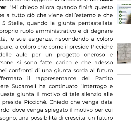
yer
. “Mi chiedo allora quando finirà questo
e a tutto ciò che viene dall’esterno e che
5 Stelle, quando la giunta pentastellata
 proprio ruolo amministrativo e di degnare
ttà, le sue esigenze, rispondendo a coloro
pure, a coloro che come il preside Picciché
delle aule per un progetto oneroso e
rsone si sono fatte carico e che adesso
ei confronti di una giunta sorda al futuro
ffermato il rappresentante del Partito
liere Sucameli ha continuato “Interrogo e
sta giunta il motivo di tale silenzio alle
el preside Picciché. Chiedo che venga data
ardo, dove venga spiegato il motivo per cui
gno, una possibilità di crescita, un futuro