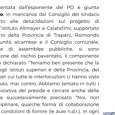
esentata dall’esponente del PD è giunta
so
, in mancanza dal Consiglio del sindaco
to alle delucidazioni sul progetto di
’istituto Allmayer a Calatafimi, supportato
rio della Provincia di Trapani, Raimondo
unità alcamese e il Consiglio comunale,
one di assemblee pubbliche, si sono
sione del rischio paventato, il componente
ha dichiarato “Teniamo ben presente che la
i istituti superiori è della Provincia, del
er cui tutte le interlocuzioni ci hanno visto
ituto, mai contro. Abbiamo tentato in tutti i
iziativa del preside e cercare anche delle
ha successivamente precisato “Noi, non
plinare, qualche forma di collaborazione
ndizioni di fornire (le aule n.d.r.). In ogni