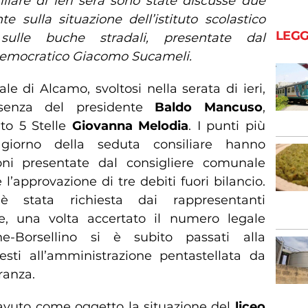
liare di ieri sera sono state discusse due
te sulla situazione dell’istituto scolastico
LEGG
ulle buche stradali, presentate dal
Democratico Giacomo Sucameli.
le di Alcamo, svoltosi nella serata di ieri,
senza del presidente
Baldo Mancuso
,
to 5 Stelle
Giovanna Melodia
. I punti più
 giorno della seduta consiliare hanno
oni presentate dal consigliere comunale
l’approvazione di tre debiti fuori bilancio.
 stata richiesta dai rappresentanti
ue, una volta accertato il numero legale
one-Borsellino si è subito passati alla
iesti all’amministrazione pentastellata da
ranza.
avuto come oggetto la situazione del
liceo