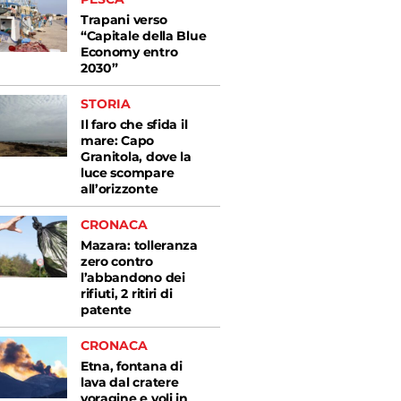
Trapani verso
“Capitale della Blue
Economy entro
2030”
STORIA
Il faro che sfida il
mare: Capo
Granitola, dove la
luce scompare
all’orizzonte
CRONACA
Mazara: tolleranza
zero contro
l’abbandono dei
rifiuti, 2 ritiri di
patente
CRONACA
Etna, fontana di
lava dal cratere
voragine e voli in