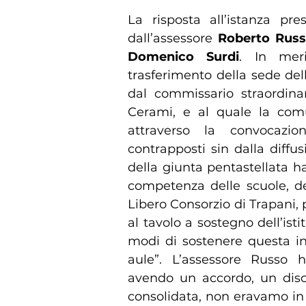
La risposta all’istanza pr
dall’assessore
Roberto Rus
Domenico Surdi
. In meri
trasferimento della sede dell
dal commissario straordina
Cerami, e al quale la com
attraverso la convocazi
contrapposti sin dalla diffu
della giunta pentastellata 
competenza delle scuole, degl
Libero Consorzio di Trapani, p
al tavolo a sostegno dell’ist
modi di sostenere questa in
aule”. L’assessore Russo 
avendo un accordo, un disci
consolidata, non eravamo in co