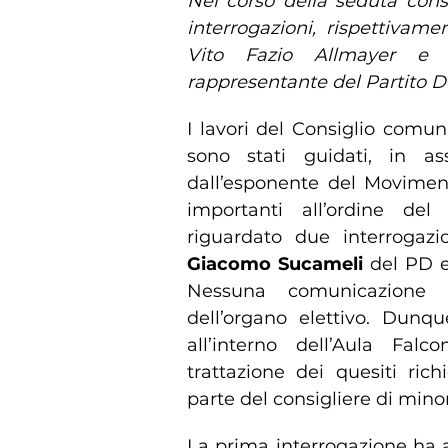
Nel corso della seduta consi
interrogazioni, rispettivamen
Vito Fazio Allmayer e s
rappresentante del Partito 
I lavori del Consiglio comuna
sono stati guidati, in as
dall’esponente del Movimen
importanti all’ordine del
riguardato due interrogazi
Giacomo Sucameli
del PD e 
Nessuna comunicazione è
dell’organo elettivo. Dunq
all’interno dell’Aula Falc
trattazione dei quesiti rich
parte del consigliere di mino
La prima interrogazione ha 