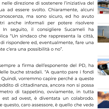
nelle direzione di sostenere l’iniziativa del
nua ad essere svolto. Chiaramente, alcuni
conoscenza, ma sono sicuro, ed ho avuto
tri anche informali per potere risolvere
. In seguito, il consigliere Sucameli ha
lica “Un sindaco che rappresenta la città,
 di rispondere ed, eventualmente, fare una
e c’era una possibilità o no”.
sempre a firma dell’esponente del PD, ha
elle buche stradali. “A quanto pare i fondi
o. Quindi, vorremmo capire perché a queste
 reddito di cittadinanza, ancora non si possa
etro di tappetino, ovviamente, in tutta
est ad ovest, è diventata un colabrodo.
e questo, caro assessore, è quello che vede