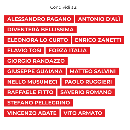
Condividi su:
ALESSANDRO PAGANO
ANTONIO D'ALÌ
DIVENTERÀ BELLISSIMA
ELEONORA LO CURTO
ENRICO ZANETTI
FLAVIO TOSI
FORZA ITALIA
GIORGIO RANDAZZO
GIUSEPPE GUAIANA
MATTEO SALVINI
NELLO MUSUMECI
PAOLO RUGGIERI
RAFFAELE FITTO
SAVERIO ROMANO
STEFANO PELLEGRINO
VINCENZO ABATE
VITO ARMATO