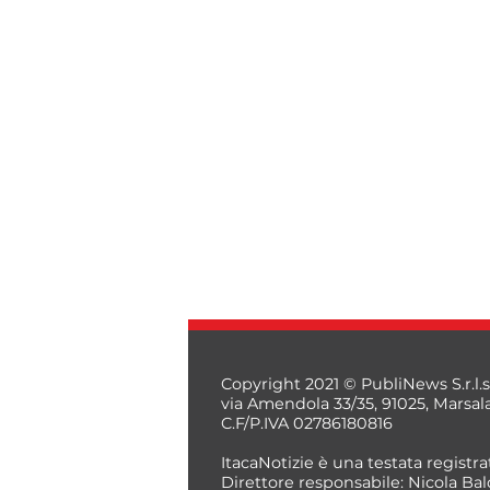
Copyright 2021 © PubliNews S.r.l.s
via Amendola 33/35, 91025, Marsal
C.F/P.IVA 02786180816
ItacaNotizie è una testata registrat
Direttore responsabile: Nicola Bal