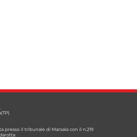
.
a(TP)
a presso il tribunale di Marsala con il n.219
darotta