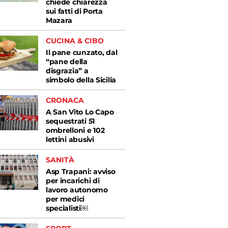
chiede chiarezza
sui fatti di Porta
Mazara
CUCINA & CIBO
Il pane cunzato, dal
“pane della
disgrazia” a
simbolo della Sicilia
CRONACA
A San Vito Lo Capo
sequestrati 51
ombrelloni e 102
lettini abusivi
SANITÀ
Asp Trapani: avviso
per incarichi di
lavoro autonomo
per medici
specialisti￼