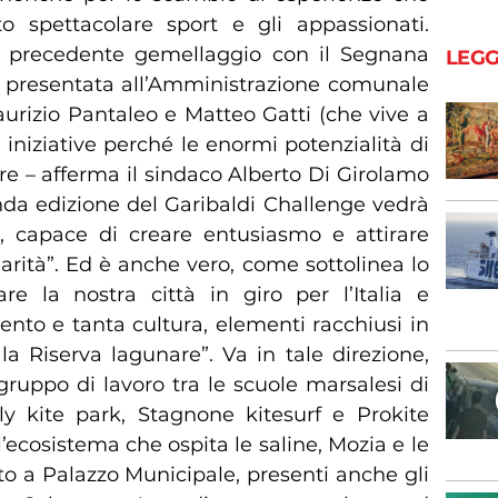
o spettacolare sport e gli appassionati.
el precedente gemellaggio con il Segnana
LEGG
ta presentata all’Amministrazione comunale
Maurizio Pantaleo e Matteo Gatti (che vive a
niziative perché le enormi potenzialità di
e – afferma il sindaco Alberto Di Girolamo
onda edizione del Garibaldi Challenge vedrà
, capace di creare entusiasmo e attirare
olarità”. Ed è anche vero, come sottolinea lo
re la nostra città in giro per l’Italia e
vento e tanta cultura, elementi racchiusi in
la Riserva lagunare”. Va in tale direzione,
n gruppo di lavoro tra le scuole marsalesi di
ily kite park, Stagnone kitesurf e Prokite
’ecosistema che ospita le saline, Mozia e le
trato a Palazzo Municipale, presenti anche gli