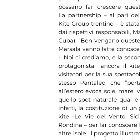
possano far crescere quest
La partnership – al pari d
Kite Group trentino – è sta
dai rispettivi responsabili, 
Cuba). “Ben vengano queste i
Marsala vanno fatte conoscer
-. Noi ci crediamo, e la sec
protagonista ancora il kite
visitatori per la sua spettac
stesso Pantaleo, che “porta
all’estero evoca sole, mare, 
quello spot naturale qual è 
infatti, la costituzione di u
kite -Le Vie del Vento, Sic
Rondina – per far conoscere l
altre isole. Il progetto illus