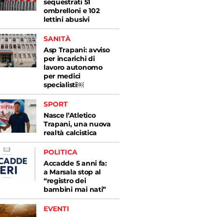
sequestrati 51
ombrelloni e 102
lettini abusivi
SANITÀ
Asp Trapani: avviso
per incarichi di
lavoro autonomo
per medici
specialisti￼
SPORT
Nasce l’Atletico
Trapani, una nuova
realtà calcistica
POLITICA
Accadde 5 anni fa:
a Marsala stop al
“registro dei
bambini mai nati”
EVENTI