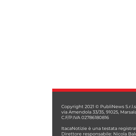
Copyright 2021 © PubliNews S.r.l.s
via Amendola 33/35, 91025, Marsal
C.F/P.IVA 02786180816
ItacaNotizie è una testata registrat
Direttore responsabile: Nicola Bal