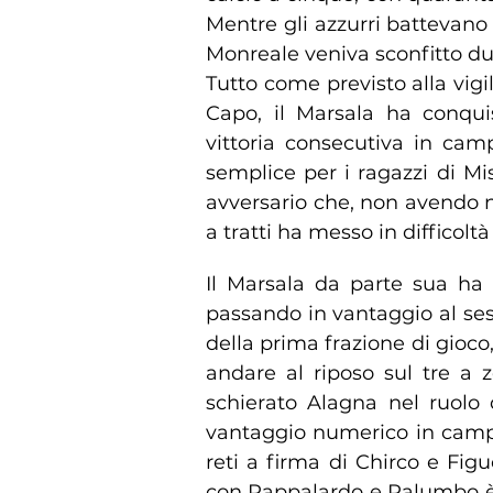
Mentre gli azzurri battevano i
Monreale veniva sconfitto due
Tutto come previsto alla vigil
Capo, il Marsala ha conquis
vittoria consecutiva in ca
semplice per i ragazzi di Mi
avversario che, non avendo n
a tratti ha messo in difficoltà
Il Marsala da parte sua ha f
passando in vantaggio al sest
della prima frazione di gioco,
andare al riposo sul tre a 
schierato Alagna nel ruolo 
vantaggio numerico in campo
reti a firma di Chirco e Figu
con Pappalardo e Palumbo è 