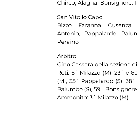
Chirco, Alagna, Bonsignore, 
San Vito lo Capo
Rizzo, Faranna, Cusenza, 
Antonio, Pappalardo, Palum
Peraino
Arbitro
Gino Cassarà della sezione d
Reti: 6´ Milazzo (M), 23´ e 6
(M), 35´ Pappalardo (S), 38´
Palumbo (S), 59´ Bonsignore
Ammonito: 3´ Milazzo (M);