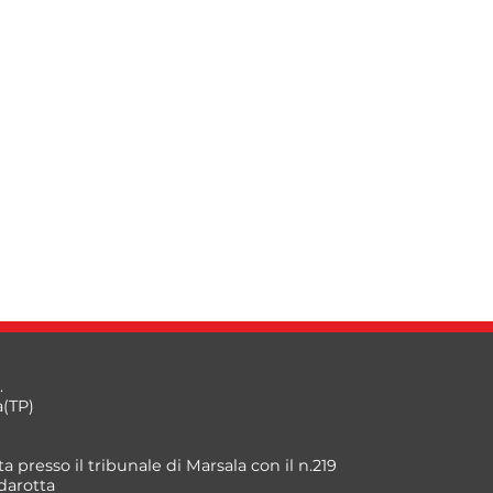
.
a(TP)
a presso il tribunale di Marsala con il n.219
darotta