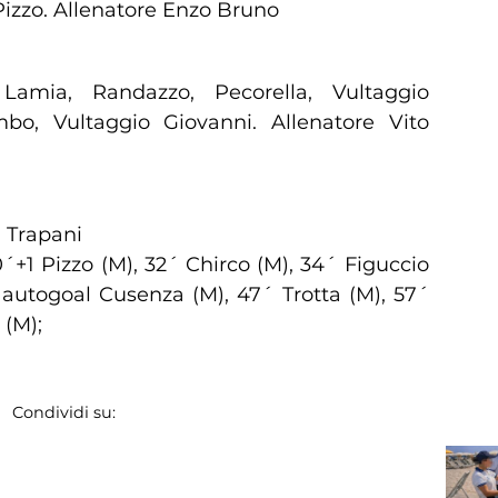
Pizzo. Allenatore Enzo Bruno
Lamia, Randazzo, Pecorella, Vultaggio
bo, Vultaggio Giovanni. Allenatore Vito
i Trapani
0´+1 Pizzo (M), 32´ Chirco (M), 34´ Figuccio
 autogoal Cusenza (M), 47´ Trotta (M), 57´
 (M);
Condividi su: