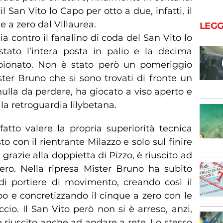
l San Vito lo Capo per otto a due, infatti, il
 a zero dal Villaurea.
LEGG
ia contro il fanalino di coda del San Vito lo
tato l’intera posta in palio e la decima
mpionato. Non è stato però un pomeriggio
ster Bruno che si sono trovati di fronte un
ulla da perdere, ha giocato a viso aperto e
 la retroguardia lilybetana.
atto valere la propria superiorità tecnica
o con il rientrante Milazzo e solo sul finire
 grazie alla doppietta di Pizzo, è riuscito ad
zero. Nella ripresa Mister Bruno ha subito
di portiere di movimento, creando così il
 e concretizzando il cinque a zero con le
ccio. Il San Vito però non si è arreso, anzi,
riuscito anche ad andare a rete. Lo stesso