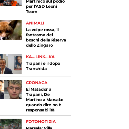
Martinico sul podio
per l’ASD Leoni
Team
ANIMALI
La volpe rossa, il
fantasma dei
boschi della Riserva
dello Zingaro
KA...LINK...KA
Trapani e il dopo
Tranchida
CRONACA
El Matador a
Trapani, De
Martino a Marsala:
quando dire no è
responsabilità
FOTONOTIZIA
Marsala: Villa