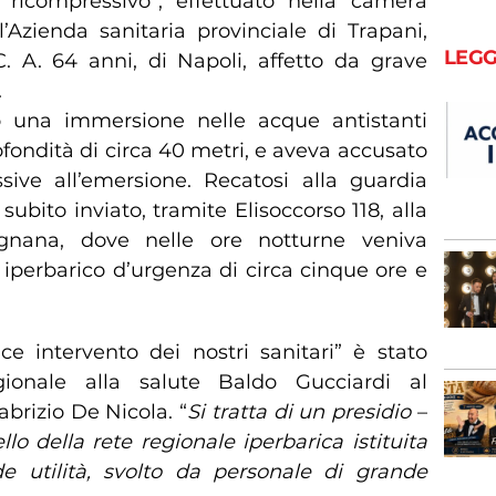
 ricompressivo”, effettuato nella camera
’Azienda sanitaria provinciale di Trapani,
LEGG
. A. 64 anni, di Napoli, affetto da grave
.
to una immersione nelle acque antistanti
ofondità di circa 40 metri, e aveva accusato
sive all’emersione. Recatosi alla guardia
bito inviato, tramite Elisoccorso 118, alla
gnana, dove nelle ore notturne veniva
iperbarico d’urgenza di circa cinque ore e
ce intervento dei nostri sanitari” è stato
egionale alla salute Baldo Gucciardi al
abrizio De Nicola. “
Si tratta di un presidio
–
llo della rete regionale iperbarica istituita
de utilità, svolto da personale di grande