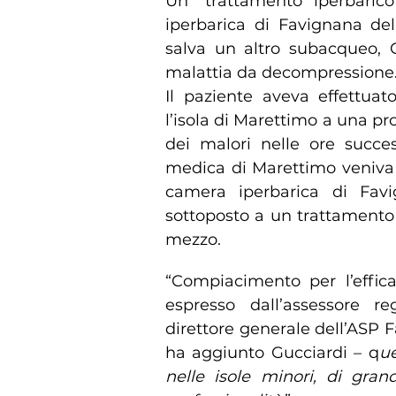
Un “trattamento iperbarico
iperbarica di Favignana dell
salva un altro subacqueo, C
malattia da decompressione
Il paziente aveva effettua
l’isola di Marettimo a una pr
dei malori nelle ore succes
medica di Marettimo veniva su
camera iperbarica di Favi
sottoposto a un trattamento 
mezzo.
“Compiacimento per l’effica
espresso dall’assessore r
direttore generale dell’ASP F
ha aggiunto Gucciardi – q
ue
nelle isole minori, di gran