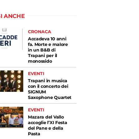
I ANCHE
CRONACA
Accadeva 10 anni
fa. Morte e malore
in un B&B di
Trapani per il
monossido
EVENTI
Trapani in musica
con il concerto dei
SIGNUM
Saxophone Quartet
EVENTI
Mazara del Vallo
accoglie l’XI Festa
del Pane e della
Pasta