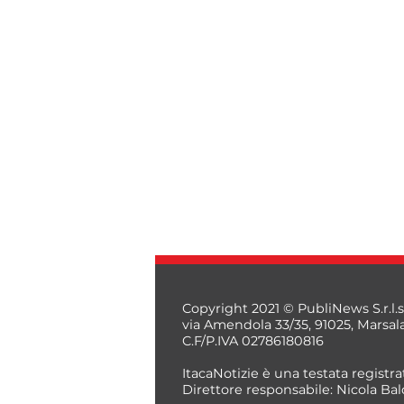
Copyright 2021 © PubliNews S.r.l.s
via Amendola 33/35, 91025, Marsal
C.F/P.IVA 02786180816
ItacaNotizie è una testata registrat
Direttore responsabile: Nicola Bal