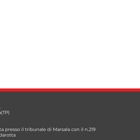
.
a(TP)
a presso il tribunale di Marsala con il n.219
darotta