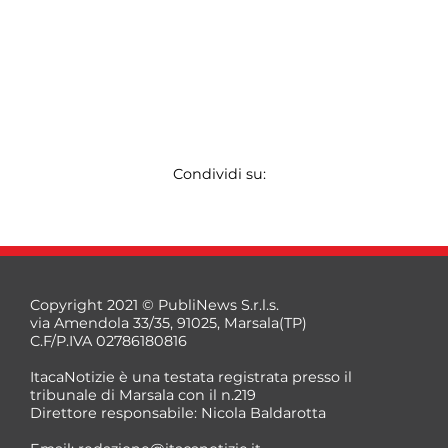
Condividi su:
Copyright 2021 © PubliNews S.r.l.s.
via Amendola 33/35, 91025, Marsala(TP)
C.F/P.IVA 02786180816
ItacaNotizie è una testata registrata presso il
tribunale di Marsala con il n.219
Direttore responsabile: Nicola Baldarotta