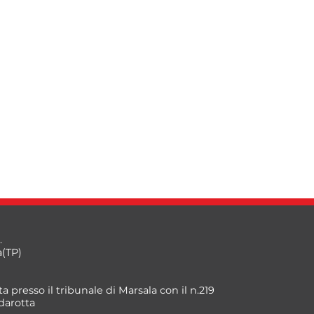
.
a(TP)
a presso il tribunale di Marsala con il n.219
darotta