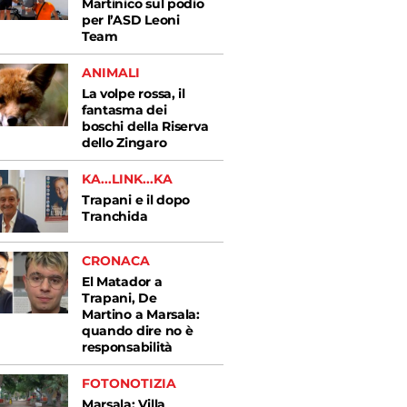
Martinico sul podio
per l’ASD Leoni
Team
ANIMALI
La volpe rossa, il
fantasma dei
boschi della Riserva
dello Zingaro
KA...LINK...KA
Trapani e il dopo
Tranchida
CRONACA
El Matador a
Trapani, De
Martino a Marsala:
quando dire no è
responsabilità
FOTONOTIZIA
Marsala: Villa