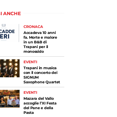
I ANCHE
CRONACA
Accadeva 10 anni
fa. Morte e malore
in un B&B di
Trapani per il
monossido
EVENTI
Trapani in musica
con il concerto dei
SIGNUM
Saxophone Quartet
EVENTI
Mazara del Vallo
accoglie l’XI Festa
del Pane e della
Pasta