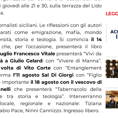
i giovedì alle 21 e 30, sulla terrazza del Lido
a.
LEGG
nalisti siciliani. Le riflessioni con gli autori
parati come emigrazione, mafia, mondo
ersità, storia e teologia. Si comincia
il 14
che, per l’occasione, presenterà il libro
luglio Francesco Vitale
presenterà “Vivi da
à a Giulio Gelard
i con “Vivere di Manna”.
volta di Vito Corte
con “Entanglement
ferma
l’11 agosto Sal Di Giorgi
con “Figlio
e importante
il 18 agosto con il vescovo di
elli
che presenterà “Tabernacolo della
 tra storia e teologia”. Interverranno
locale, regionale e nazionale: Tiziana
abio Pace, Ninni Cannizzo. Ingresso libero.