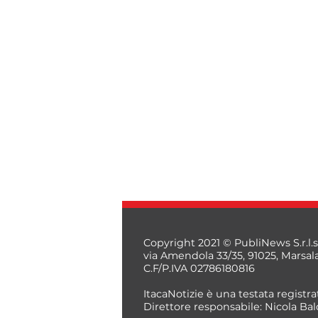
Copyright 2021 © PubliNews S.r.l.s
via Amendola 33/35, 91025, Marsal
C.F/P.IVA 02786180816
ItacaNotizie è una testata registrat
Direttore responsabile: Nicola Bal