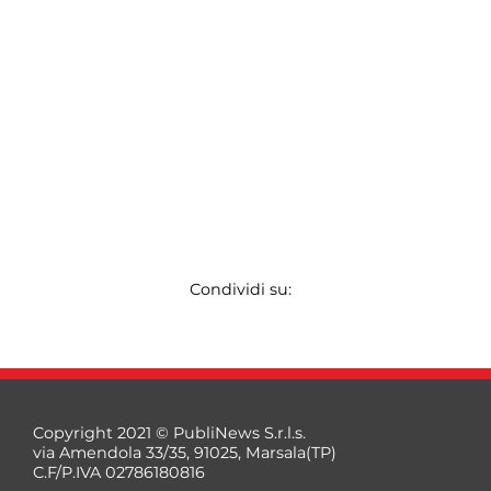
Condividi su:
Copyright 2021 © PubliNews S.r.l.s.
via Amendola 33/35, 91025, Marsala(TP)
C.F/P.IVA 02786180816