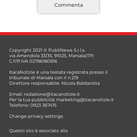
Commenta
*
Copyright 2021 © PubliNews S.r.l.s.
via Amendola 33/35, 91025, Marsala(TP)
C.F/P.IVA 02786180816
ItacaNotizie è una testata registrata presso il
tribunale di Marsala con il n.219
Direttore responsabile: Nicola Baldarotta
*
Email:
redazione@itacanotizie.it
*
Per la tua pubblicità:
marketing@itacanotizie.it
Telefono: 0923 367415
Change privacy settings
Questo sito è associato alla