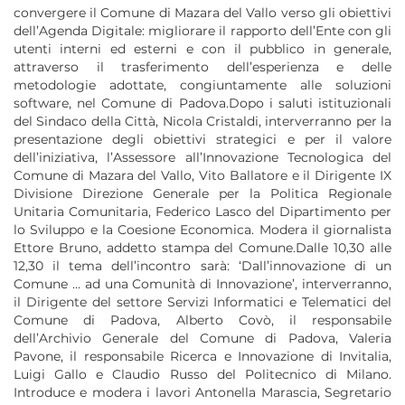
convergere il Comune di Mazara del Vallo verso gli obiettivi
dell’Agenda Digitale: migliorare il rapporto dell’Ente con gli
utenti interni ed esterni e con il pubblico in generale,
attraverso il trasferimento dell’esperienza e delle
metodologie adottate, congiuntamente alle soluzioni
software, nel Comune di Padova.Dopo i saluti istituzionali
del Sindaco della Città, Nicola Cristaldi, interverranno per la
presentazione degli obiettivi strategici e per il valore
dell’iniziativa, l’Assessore all’Innovazione Tecnologica del
Comune di Mazara del Vallo, Vito Ballatore e il Dirigente IX
Divisione Direzione Generale per la Politica Regionale
Unitaria Comunitaria, Federico Lasco del Dipartimento per
lo Sviluppo e la Coesione Economica. Modera il giornalista
Ettore Bruno, addetto stampa del Comune.Dalle 10,30 alle
12,30 il tema dell’incontro sarà: ‘Dall’innovazione di un
Comune … ad una Comunità di Innovazione’, interverranno,
il Dirigente del settore Servizi Informatici e Telematici del
Comune di Padova, Alberto Covò, il responsabile
dell’Archivio Generale del Comune di Padova, Valeria
Pavone, il responsabile Ricerca e Innovazione di Invitalia,
Luigi Gallo e Claudio Russo del Politecnico di Milano.
Introduce e modera i lavori Antonella Marascia, Segretario