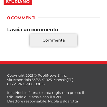
STURIANO
0 COMMENTI
Lascia un commento
Commenta
*
Copyright 2021 © PubliNews S.r.l.s.
via Amendola 33/35, 91025, Marsala(TP)
C.F/P.IVA 02786180816
ItacaNotizie è una testata registrata presso il
tribunale di Marsala con il n.219
Direttore responsabile: Nicola Baldarotta
*