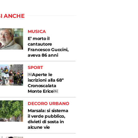
I ANCHE
MUSICA
E’ morto il
cantautore
Francesco Guccini,
aveva 86 anni
SPORT
￼Aperte le
iscrizioni alla 68ª
Cronoscalata
Monte Erice￼
DECORO URBANO
Marsala: si sistema
il verde pubblico,
divieti di sosta in
alcune vie