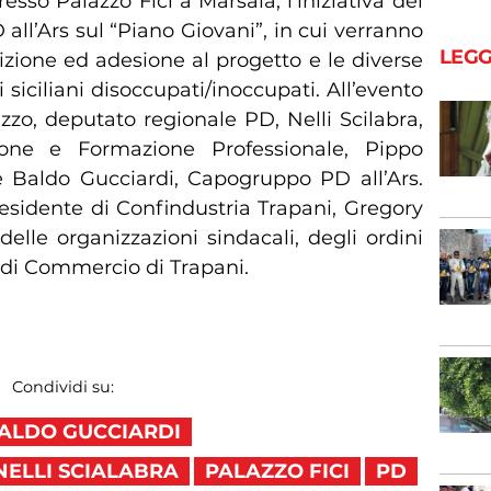
resso Palazzo Fici a Marsala, l’iniziativa del
ll’Ars sul “Piano Giovani”, in cui verranno
LEGG
crizione ed adesione al progetto e le diverse
 siciliani disoccupati/inoccupati. All’evento
zzo, deputato regionale PD, Nelli Scilabra,
zione e Formazione Professionale, Pippo
e Baldo Gucciardi, Capogruppo PD all’Ars.
residente di Confindustria Trapani, Gregory
elle organizzazioni sindacali, degli ordini
 di Commercio di Trapani.
Condividi su:
ALDO GUCCIARDI
NELLI SCIALABRA
PALAZZO FICI
PD