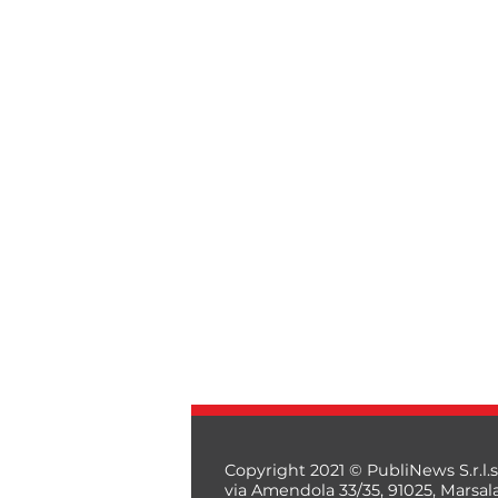
Copyright 2021 © PubliNews S.r.l.s
via Amendola 33/35, 91025, Marsal