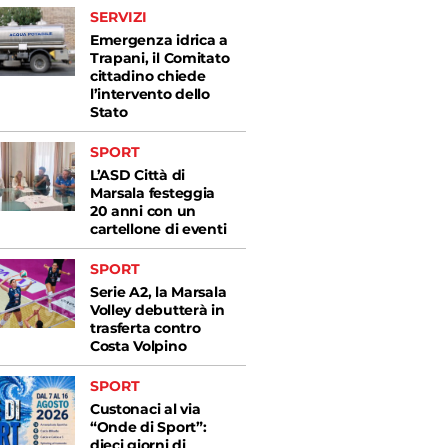
SERVIZI
Emergenza idrica a
Trapani, il Comitato
cittadino chiede
l’intervento dello
Stato
SPORT
L’ASD Città di
Marsala festeggia
20 anni con un
cartellone di eventi
SPORT
Serie A2, la Marsala
Volley debutterà in
trasferta contro
Costa Volpino
SPORT
Custonaci al via
“Onde di Sport”:
dieci giorni di