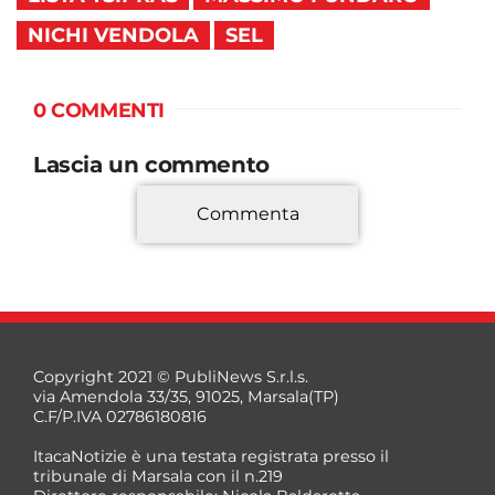
NICHI VENDOLA
SEL
0 COMMENTI
Lascia un commento
Commenta
*
Copyright 2021 © PubliNews S.r.l.s.
via Amendola 33/35, 91025, Marsala(TP)
C.F/P.IVA 02786180816
ItacaNotizie è una testata registrata presso il
tribunale di Marsala con il n.219