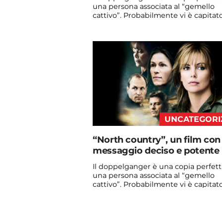
una persona associata al “gemello
cattivo”. Probabilmente vi è capitato
vedere qualche ...
Continua a leggere
admin@admin.com
3 days fa
UNCATEGORI
“North country”, un film con
messaggio deciso e potente
Il doppelganger è una copia perfett
una persona associata al “gemello
cattivo”. Probabilmente vi è capitato
vedere qualche ...
Continua a leggere