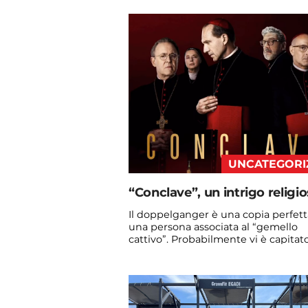
admin@admin.com
3 days fa
UNCATEGORI
“Conclave”, un intrigo religi
Il doppelganger è una copia perfett
una persona associata al “gemello
cattivo”. Probabilmente vi è capitato
vedere qualche ...
Continua a leggere
admin@admin.com
3 days fa