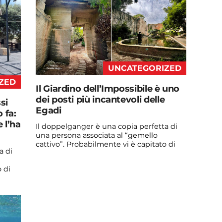
UNCATEGORIZED
ZED
Il Giardino dell’Impossibile è uno
dei posti più incantevoli delle
si
Egadi
 fa:
e l’ha
Il doppelganger è una copia perfetta di
una persona associata al “gemello
cattivo”. Probabilmente vi è capitato di
a di
vedere qualche ...
Continua a leggere
 di
admin@admin.com
3 days fa