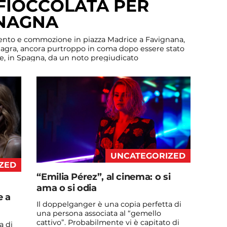
FIOCCOLATA PER
INAGNA
ento e commozione in piazza Madrice a Favignana,
Sinagra, ancora purtroppo in coma dopo essere stato
e, in Spagna, da un noto pregiudicato
a in segno di grande affetto, preghiera e speranza
o e amato […]
UNCATEGORIZED
ZED
“Emilia Pérez”, al cinema: o si
ama o si odia
e a
Il doppelganger è una copia perfetta di
una persona associata al “gemello
cattivo”. Probabilmente vi è capitato di
a di