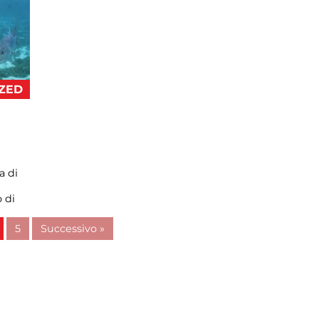
ZED
a di
 di
5
Successivo »