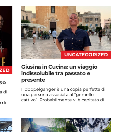
Continua a leggere
admin@admin.com
3 days fa
UNCATEGORIZED
Giusina in Cucina: un viaggio
ZED
indissolubile tra passato e
presente
oso
Il doppelganger è una copia perfetta di
a di
una persona associata al “gemello
cattivo”. Probabilmente vi è capitato di
 di
vedere qualche ...
Continua a leggere
admin@admin.com
3 days fa