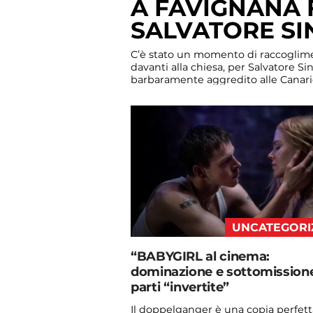
A FAVIGNANA 
SALVATORE S
C’è stato un momento di raccoglim
davanti alla chiesa, per Salvatore 
barbaramente aggredito alle Canari
cocainomane. Una calorosa fiaccolat
per questo bravo ragazzo conosciut
UNCATEGORI
“BABYGIRL al cinema:
dominazione e sottomission
parti “invertite”
Il doppelganger è una copia perfett