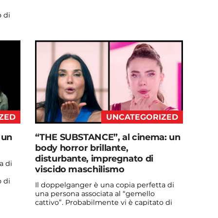
vedere qualche ...
 di
Continua a leggere
admin@admin.com
3 days fa
ZED
UNCATEGORIZED
 un
“THE SUBSTANCE”, al cinema: un
body horror brillante,
disturbante, impregnato di
a di
viscido maschilismo
 di
Il doppelganger è una copia perfetta di
una persona associata al “gemello
cattivo”. Probabilmente vi è capitato di
vedere qualche ...