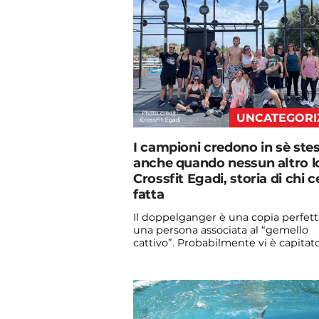
UNCATEGORI
I campioni credono in sè stes
anche quando nessun altro lo
Crossfit Egadi, storia di chi c
fatta
Il doppelganger è una copia perfett
una persona associata al “gemello
cattivo”. Probabilmente vi è capitato
vedere qualche ...
Continua a leggere
admin@admin.com
3 days fa