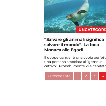
UNCATEGORI
“Salvare gli animali significa
salvare il mondo”. La foca
Monaca alle Egadi
Il doppelganger è una copia perfett
una persona associata al “gemello
cattivo”. Probabilmente vi è capitato
vedere qualche ...
« Precedente
1
2
3
4
Continua a leggere
admin@admin.com
3 days fa