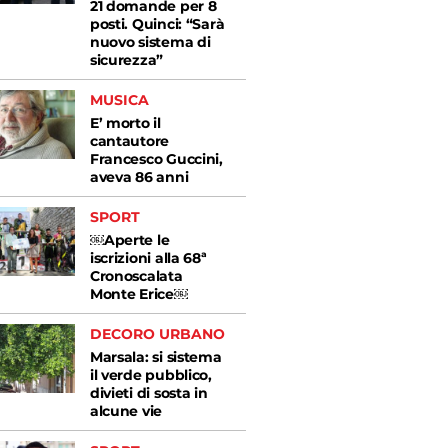
21 domande per 8
posti. Quinci: “Sarà
nuovo sistema di
sicurezza”
MUSICA
E’ morto il
cantautore
Francesco Guccini,
aveva 86 anni
SPORT
￼Aperte le
iscrizioni alla 68ª
Cronoscalata
Monte Erice￼
DECORO URBANO
Marsala: si sistema
il verde pubblico,
divieti di sosta in
alcune vie