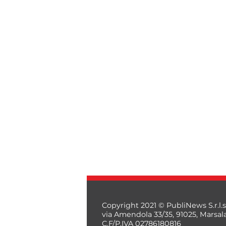
Copyright 2021 © PubliNews S.r.l.s
via Amendola 33/35, 91025, Marsal
C.F/P.IVA 02786180816