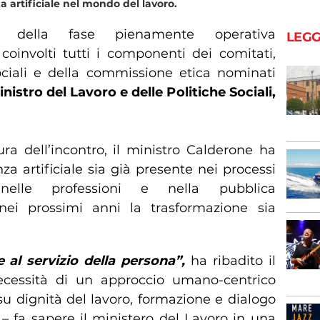
za artificiale nel mondo del lavoro.
io della fase pienamente operativa
LEGG
 coinvolti tutti i componenti dei comitati,
sociali e della commissione etica nominati
nistro del Lavoro e delle Politiche Sociali,
ra dell’incontro, il ministro Calderone ha
nza artificiale sia già presente nei processi
, nelle professioni e nella pubblica
ei prossimi anni la trasformazione sia
 al servizio della persona”,
ha ribadito il
ecessità di un approccio umano-centrico
 su dignità del lavoro, formazione e dialogo
– fa sapere il ministero del Lavoro in una