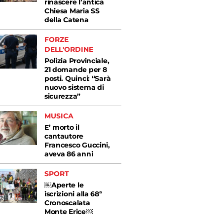
rinascere l’antica
Chiesa Maria SS
della Catena
FORZE
DELL'ORDINE
Polizia Provinciale,
21 domande per 8
posti. Quinci: “Sarà
nuovo sistema di
sicurezza”
MUSICA
E’ morto il
cantautore
Francesco Guccini,
aveva 86 anni
SPORT
￼Aperte le
iscrizioni alla 68ª
Cronoscalata
Monte Erice￼