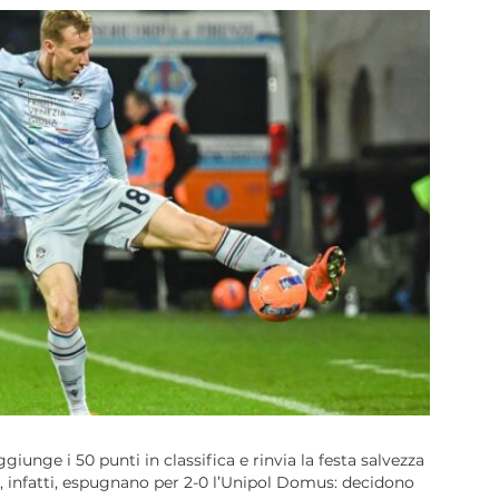
unge i 50 punti in classifica e rinvia la festa salvezza
ic, infatti, espugnano per 2-0 l’Unipol Domus: decidono