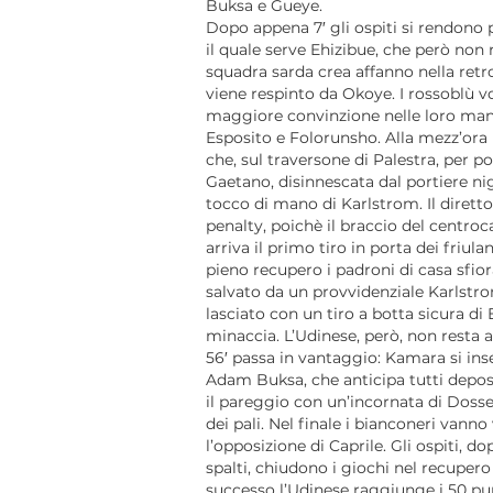
Buksa e Gueye.
Dopo appena 7′ gli ospiti si rendono 
il quale serve Ehizibue, che però non 
squadra sarda crea affanno nella retr
viene respinto da Okoye. I rossoblù v
maggiore convinzione nelle loro mano
Esposito e Folorunsho. Alla mezz’ora
che, sul traversone di Palestra, per
Gaetano, disinnescata dal portiere nig
tocco di mano di Karlstrom. Il diretto
penalty, poichè il braccio del centroc
arriva il primo tiro in porta dei friul
pieno recupero i padroni di casa sfio
salvato da un provvidenziale Karlstr
lasciato con un tiro a botta sicura d
minaccia. L’Udinese, però, non resta 
56′ passa in vantaggio: Kamara si inse
Adam Buksa, che anticipa tutti deposit
il pareggio con un’incornata di Dossen
dei pali. Nel finale i bianconeri vann
l’opposizione di Caprile. Gli ospiti, d
spalti, chiudono i giochi nel recupero 
successo l’Udinese raggiunge i 50 punt