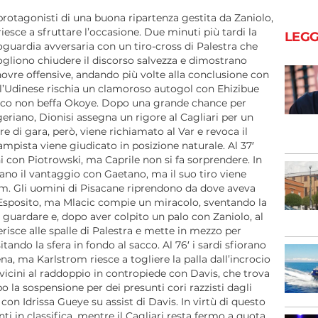
protagonisti di una buona ripartenza gestita da Zaniolo,
riesce a sfruttare l’occasione. Due minuti più tardi la
LEGG
oguardia avversaria con un tiro-cross di Palestra che
ogliono chiudere il discorso salvezza e dimostrano
vre offensive, andando più volte alla conclusione con
 l’Udinese rischia un clamoroso autogol con Ehizibue
 poco non beffa Okoye. Dopo una grande chance per
eriano, Dionisi assegna un rigore al Cagliari per un
re di gara, però, viene richiamato al Var e revoca il
ampista viene giudicato in posizione naturale. Al 37′
ani con Piotrowski, ma Caprile non si fa sorprendere. In
rano il vantaggio con Gaetano, ma il suo tiro viene
om. Gli uomini di Pisacane riprendono da dove aveva
i Esposito, ma Mlacic compie un miracolo, sventando la
a guardare e, dopo aver colpito un palo con Zaniolo, al
risce alle spalle di Palestra e mette in mezzo per
ando la sfera in fondo al sacco. Al 76′ i sardi sfiorano
a, ma Karlstrom riesce a togliere la palla dall’incrocio
o vicini al raddoppio in contropiede con Davis, che trova
opo la sospensione per dei presunti cori razzisti dagli
con Idrissa Gueye su assist di Davis. In virtù di questo
i in classifica, mentre il Cagliari resta fermo a quota