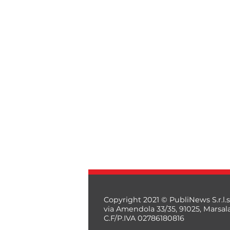
Copyright 2021 © PubliNews S.r.l.s
via Amendola 33/35, 91025, Marsal
C.F/P.IVA 02786180816