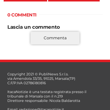
0 COMMENTI
Lascia un commento
Commenta
*
Copyright 2021 © PubliNews S.r.l.s.
via Amendola 33/35, 91025, Marsala(TP)
C.F/P.IVA 02786180816
ItacaNotizie è una testata registrata presso il
tribunale di Marsala con il n.219
Direttore responsabile: Nicola Baldarotta
*
Email:
redazione@itacanotizie.it