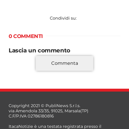
Condividi su:
0 COMMENTI
Lascia un commento
Commenta
*
Copyright 2021 © PubliNews S.r.l.s.
via Amendola 33/35, 91025, Marsala(TP)
C.F/P.IVA 02786180816
ItacaNotizie è una testata registrata presso il