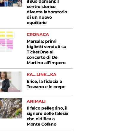
il suo domani: il
centro storico
diventa laboratorio
di un nuovo
equilibrio
CRONACA
Marsala: primi
biglietti venduti su
TicketOne al
concerto di De
Martino all’Impero
KA...LINK...KA
Erice, la fiducia a
Toscano e le crepe
ANIMALI
Il falco pellegrino, il
signore delle falesie
che nidifica a
Monte Cofano