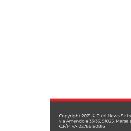
Copyright 2021 © PubliNews S.r.l.s
via Amendola 33/35, 91025, Marsal
C.F/P.IVA 02786180816