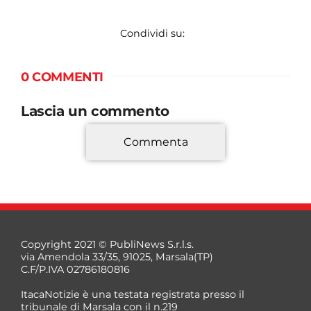
Condividi su:
0 COMMENTI
Lascia un commento
Commenta
*
Copyright 2021 © PubliNews S.r.l.s.
via Amendola 33/35, 91025, Marsala(TP)
C.F/P.IVA 02786180816
ItacaNotizie è una testata registrata presso il
tribunale di Marsala con il n.219