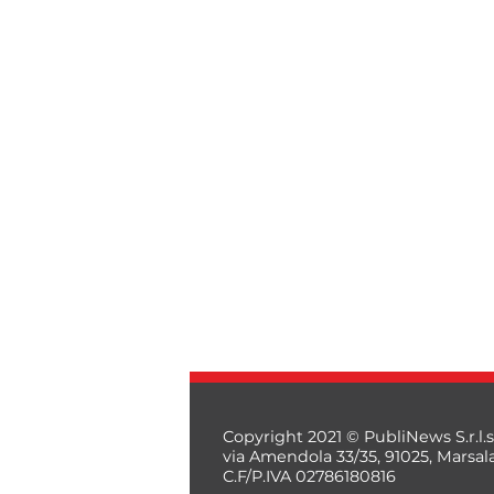
Copyright 2021 © PubliNews S.r.l.s
via Amendola 33/35, 91025, Marsal
C.F/P.IVA 02786180816