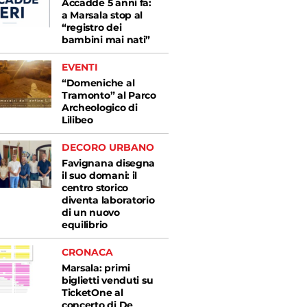
Accadde 5 anni fa:
a Marsala stop al
“registro dei
bambini mai nati”
EVENTI
“Domeniche al
Tramonto” al Parco
Archeologico di
Lilibeo
DECORO URBANO
Favignana disegna
il suo domani: il
centro storico
diventa laboratorio
di un nuovo
equilibrio
CRONACA
Marsala: primi
biglietti venduti su
TicketOne al
concerto di De