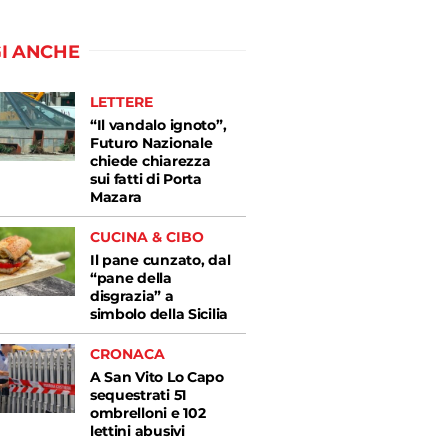
I ANCHE
LETTERE
“Il vandalo ignoto”,
Futuro Nazionale
chiede chiarezza
sui fatti di Porta
Mazara
CUCINA & CIBO
Il pane cunzato, dal
“pane della
disgrazia” a
simbolo della Sicilia
CRONACA
A San Vito Lo Capo
sequestrati 51
ombrelloni e 102
lettini abusivi