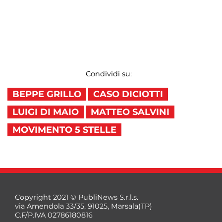
Condividi su:
BEPPE GRILLO
CASO DICIOTTI
LUIGI DI MAIO
MATTEO SALVINI
MOVIMENTO 5 STELLE
Copyright 2021 © PubliNews S.r.l.s.
via Amendola 33/35, 91025, Marsala(TP)
C.F/P.IVA 02786180816