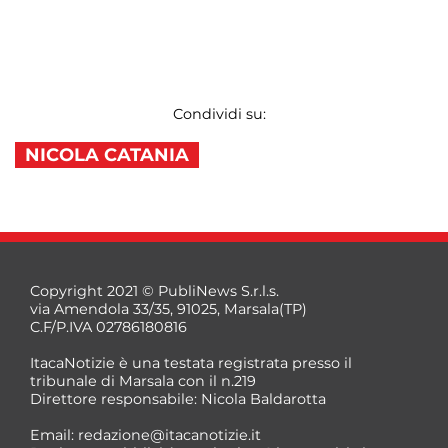
Condividi su:
NICOLA CATANIA
Copyright 2021 © PubliNews S.r.l.s.
via Amendola 33/35, 91025, Marsala(TP)
C.F/P.IVA 02786180816
ItacaNotizie è una testata registrata presso il
tribunale di Marsala con il n.219
Direttore responsabile: Nicola Baldarotta
Email:
redazione@itacanotizie.it