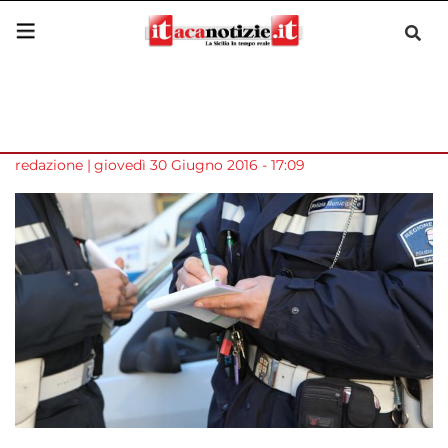
Occupazione illecita di suolo
pubblico: fioccano le multe
tra bar e ristoranti
Condividi su:
redazione
|
giovedì 30 Giugno 2016 - 17:09