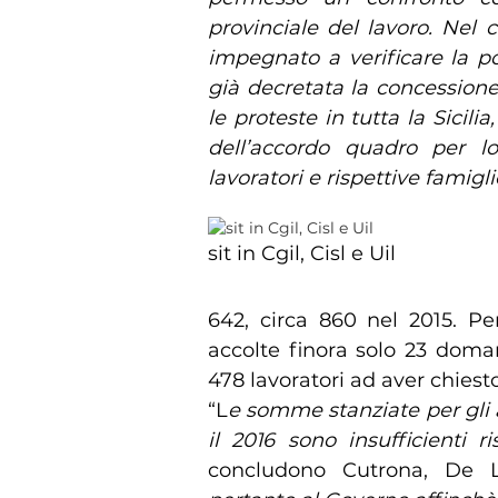
provinciale del lavoro. Nel co
impegnato a verificare la po
già decretata la concession
le proteste in tutta la Sicili
dell’accordo quadro per l
lavoratori e rispettive famigl
sit in Cgil, Cisl e Uil
642, circa 860 nel 2015. Pe
accolte finora solo 23 doman
478 lavoratori ad aver chiest
“L
e somme stanziate per gli a
il 2016 sono insufficienti ri
concludono Cutrona, De