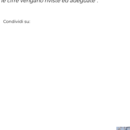
 le cifre vengano riviste ed adeguate
”.
Condividi su: