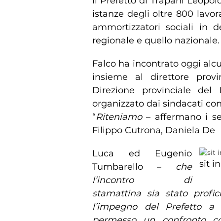
Il Prefetto di Trapani Leopo
istanze degli oltre 800 lavor
ammortizzatori sociali in 
regionale e quello nazionale.
Falco ha incontrato oggi alcun
insieme al direttore provi
Direzione provinciale del
organizzato dai sindacati con 
“
Riteniamo
– affermano i seg
Filippo Cutrona, Daniela De
Luca ed Eugenio
sit in
Tumbarello –
che
l’incontro di
stamattina sia stato prof
l’impegno del Prefetto a i
permesso un confronto c