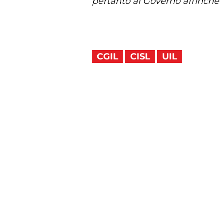
pertanto al Governo affinchè
CGIL
CISL
UIL