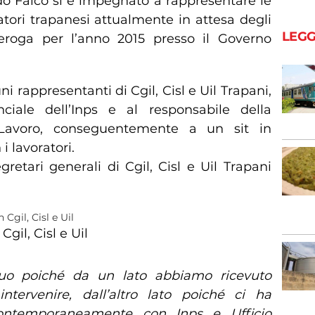
ldo Falco si è impegnato a rappresentare le
atori trapanesi attualmente in attesa degli
LEGG
deroga per l’anno 2015 presso il Governo
i rappresentanti di Cgil, Cisl e Uil Trapani,
nciale dell’Inps e al responsabile della
 Lavoro, conseguentemente a un sit in
i lavoratori.
retari generali di Cgil, Cisl e Uil Trapani
 Cgil, Cisl e Uil
icuo poiché da un lato abbiamo ricevuto
ntervenire, dall’altro lato poiché ci ha
ontemporaneamente con Inps e Ufficio