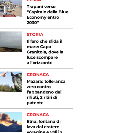
Trapani verso
“Capitale della Blue
Economy entro
2030”
STORIA
Il faro che sfida il
mare: Capo
Granitola, dove la
luce scompare
all’orizzonte
CRONACA
Mazara: tolleranza
zero contro
l’abbandono dei
rifiuti, 2 ritiri di
patente
CRONACA
Etna, fontana di
lava dal cratere
voragine e voli in