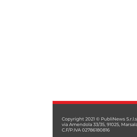
Copyright 2021 © PubliNews S.r.l.s
via Amendola 33/35, 91025, Marsal
C.F/P.IVA 02786180816