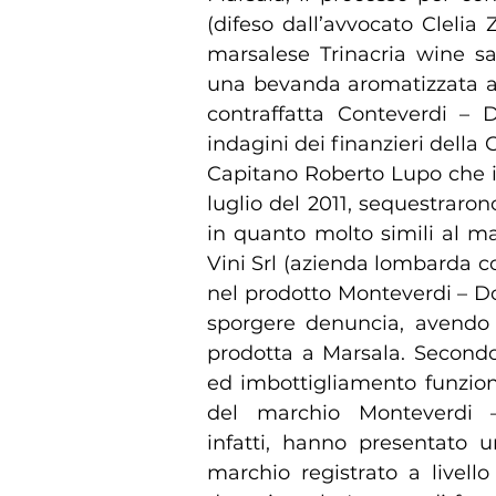
(difeso dall’avvocato Clelia 
marsalese Trinacria wine sa
una bevanda aromatizzata a 
contraffatta Conteverdi – D
indagini dei finanzieri della
Capitano Roberto Lupo che ieri
luglio del 2011, sequestraron
in quanto molto simili al m
Vini Srl (azienda lombarda co
nel prodotto Monteverdi – Dol
sporgere denuncia, avendo 
prodotta a Marsala. Secondo 
ed imbottigliamento funzion
del marchio Monteverdi – 
infatti, hanno presentato u
marchio registrato a livell