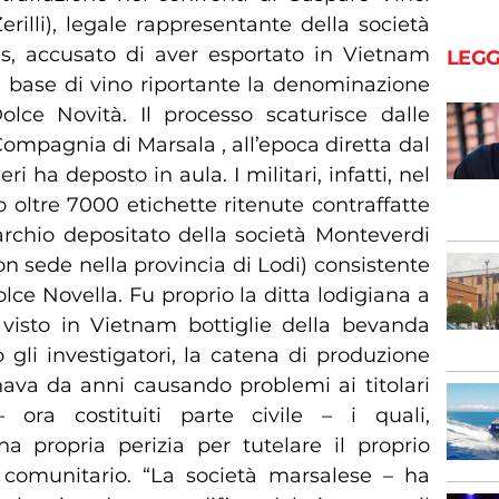
Zerilli), legale rappresentante della società
s, accusato di aver esportato in Vietnam
LEGG
base di vino riportante la denominazione
olce Novità. Il processo scaturisce dalle
 Compagnia di Marsala , all’epoca diretta dal
 ha deposto in aula. I militari, infatti, nel
o oltre 7000 etichette ritenute contraffatte
archio depositato della società Monteverdi
n sede nella provincia di Lodi) consistente
ce Novella. Fu proprio la ditta lodigiana a
visto in Vietnam bottiglie della bevanda
gli investigatori, la catena di produzione
ava da anni causando problemi ai titolari
ora costituiti parte civile – i quali,
na propria perizia per tutelare il proprio
o comunitario. “La società marsalese – ha