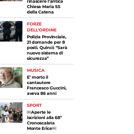
rinascere l’antica
Chiesa Maria SS
della Catena
FORZE
DELL'ORDINE
Polizia Provinciale,
21 domande per 8
posti. Quinci: “Sarà
nuovo sistema di
sicurezza”
MUSICA
E’ morto il
cantautore
Francesco Guccini,
aveva 86 anni
SPORT
￼Aperte le
iscrizioni alla 68ª
Cronoscalata
Monte Erice￼