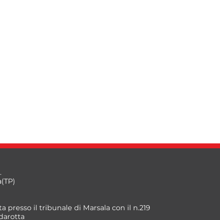
.
a(TP)
a presso il tribunale di Marsala con il n.219
darotta