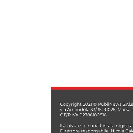
Copyright 2021 © PubliNews S.r.l.s
via Amendola 33/35, 91025, Marsal
C.F/P.IVA 02786180816
ItacaNotizie è una testata registrat
Direttore responsabile: Nicola Bal