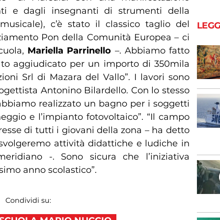
ti e dagli insegnanti di strumenti della
usicale), c’è stato il classico taglio del
LEGG
anziamento Pon della Comunità Europea – ci
scuola,
Mariella Parrinello
–. Abbiamo fatto
to aggiudicato per un importo di 350mila
zioni Srl di Mazara del Vallo”. I lavori sono
rogettista Antonino Bilardello. Con lo stesso
“abbiamo realizzato un bagno per i soggetti
eggio e l’impianto fotovoltaico”. “Il campo
resse di tutti i giovani della zona – ha detto
 svolgeremo attività didattiche e ludiche in
eridiano -. Sono sicura che l’iniziativa
ssimo anno scolastico”.
Condividi su: