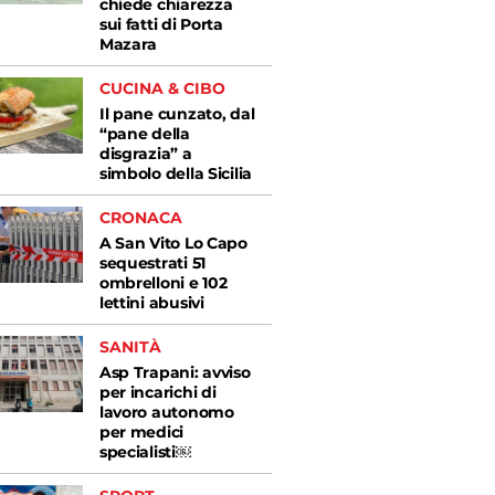
chiede chiarezza
sui fatti di Porta
Mazara
CUCINA & CIBO
Il pane cunzato, dal
“pane della
disgrazia” a
simbolo della Sicilia
CRONACA
A San Vito Lo Capo
sequestrati 51
ombrelloni e 102
lettini abusivi
SANITÀ
Asp Trapani: avviso
per incarichi di
lavoro autonomo
per medici
specialisti￼