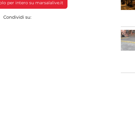
colo per intero su marsalalive.it
Condividi su: