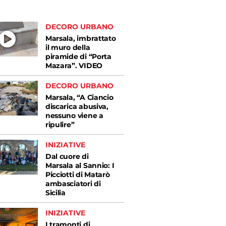
DECORO URBANO
Marsala, imbrattato
il muro della
piramide di “Porta
Mazara”. VIDEO
DECORO URBANO
Marsala, “A Ciancio
discarica abusiva,
nessuno viene a
ripulire”
INIZIATIVE
Dal cuore di
Marsala al Sannio: I
Picciotti di Matarò
ambasciatori di
Sicilia
INIZIATIVE
I tramonti di