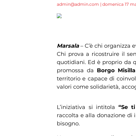
admin@admin.com
|
domenica 17 mag
Borgo Misilla a Marsala lan
Marsala
– C’è chi organizza ev
Chi prova a ricostruire il s
quotidiani. Ed è proprio da q
promossa da
Borgo Misill
territorio e capace di coinvo
valori come solidarietà, acco
L’iniziativa si intitola
“Se t
raccolta e alla donazione di
bisogno.