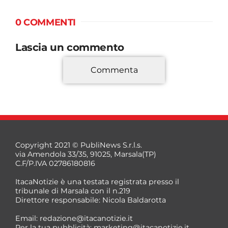
0 COMMENTI
Lascia un commento
Commenta
*
Copyright 2021 © PubliNews S.r.l.s.
via Amendola 33/35, 91025, Marsala(TP)
C.F/P.IVA 02786180816
ItacaNotizie è una testata registrata presso il
tribunale di Marsala con il n.219
Direttore responsabile: Nicola Baldarotta
*
Email:
redazione@itacanotizie.it
*
Per la tua pubblicità:
marketing@itacanotizie.it