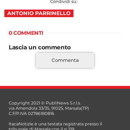
Condividi su:
ANTONIO PARRINELLO
0 COMMENTI
Lascia un commento
Commenta
*
Copyright 2021 © PubliNews S.r.l.s.
via Amendola 33/35, 91025, Marsala(TP)
C.F/P.IVA 02786180816
ItacaNotizie è una testata registrata presso il
tribunale di Marsala con il n.219